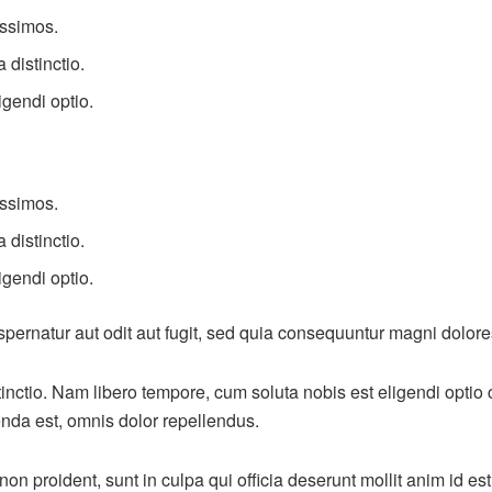
issimos.
 distinctio.
igendi optio.
issimos.
 distinctio.
igendi optio.
ernatur aut odit aut fugit, sed quia consequuntur magni dolore
stinctio. Nam libero tempore, cum soluta nobis est eligendi opt
nda est, omnis dolor repellendus.
non proident, sunt in culpa qui officia deserunt mollit anim id es