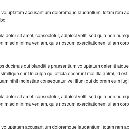
sit voluptatem accusantium doloremque laudantium, totam rem ape
abo.
a dolor sit amet, consectetur, adipisci velit, sed quia non nu
im ad minima veniam, quis nostrum exercitationem ullam corpori
os ducimus qui blanditiis praesentium voluptatum deleniti atque
similique sunt in culpa qui officia deserunt mollitia animi, id 
quam nihil molestiae consequatur, vel illum qui dolorem eum fugia
a dolor sit amet, consectetur, adipisci velit, sed quia non nu
im ad minima veniam, quis nostrum exercitationem ullam corpori
sit voluptatem accusantium doloremque laudantium, totam rem ape