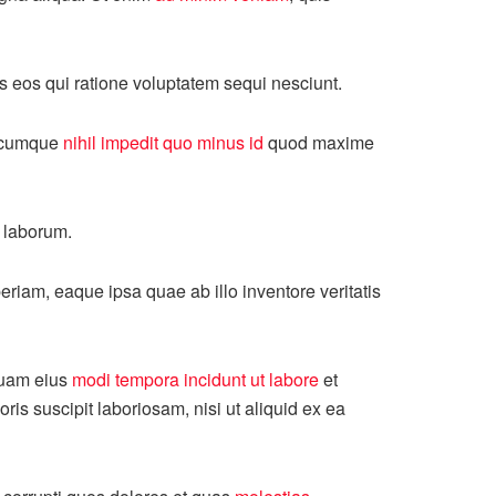
s eos qui ratione voluptatem sequi nesciunt.
io cumque
nihil impedit quo minus id
quod maxime
t laborum.
riam, eaque ipsa quae ab illo inventore veritatis
mquam eius
modi tempora incidunt ut labore
et
s suscipit laboriosam, nisi ut aliquid ex ea