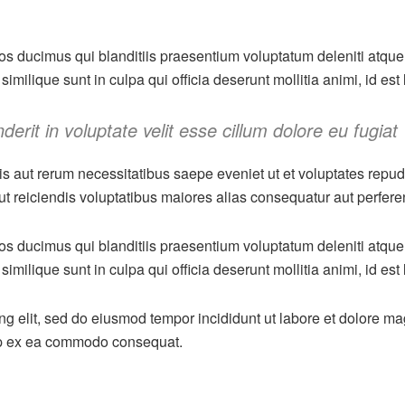
os ducimus qui blanditiis praesentium voluptatum deleniti atque
similique sunt in culpa qui officia deserunt mollitia animi, id es
derit in voluptate velit esse cillum dolore eu fugiat
is aut rerum necessitatibus saepe eveniet ut et voluptates repu
ut reiciendis voluptatibus maiores alias consequatur aut perfere
os ducimus qui blanditiis praesentium voluptatum deleniti atque
similique sunt in culpa qui officia deserunt mollitia animi, id es
ing elit, sed do eiusmod tempor incididunt ut labore et dolore m
quip ex ea commodo consequat.