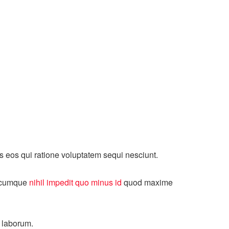
s eos qui ratione voluptatem sequi nesciunt.
io cumque
nihil impedit quo minus id
quod maxime
t laborum.