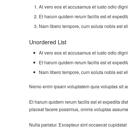
At vero eos et accusamus et iusto odio dign
Et harum quidem rerum facilis est et expedita
Nam libero tempore, cum soluta nobis est el
Unordered List
At vero eos et accusamus et iusto odio dign
Et harum quidem rerum facilis est et expedita
Nam libero tempore, cum soluta nobis est el
Nemo enim ipsam voluptatem quia voluptas sit asp
Et harum quidem rerum facilis est et expedita di
placeat facere possimus, omnis voluptas assume
Nulla pariatur. Excepteur sint occaecat cupidatat 