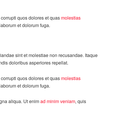
 corrupti quos dolores et quas
molestias
t laborum et dolorum fuga.
diandae sint et molestiae non recusandae. Itaque
ndis doloribus asperiores repellat.
 corrupti quos dolores et quas
molestias
t laborum et dolorum fuga.
agna aliqua. Ut enim
ad minim veniam
, quis