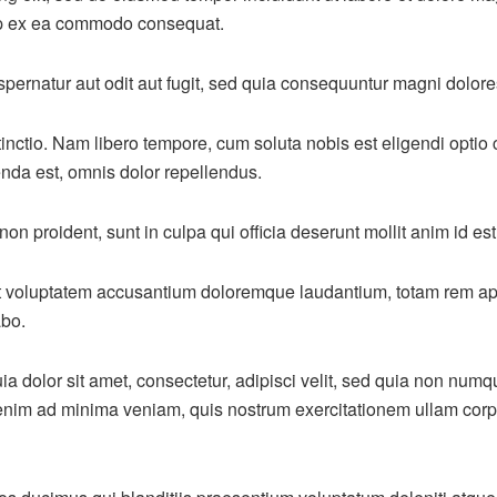
quip ex ea commodo consequat.
ernatur aut odit aut fugit, sed quia consequuntur magni dolore
stinctio. Nam libero tempore, cum soluta nobis est eligendi opt
nda est, omnis dolor repellendus.
non proident, sunt in culpa qui officia deserunt mollit anim id es
sit voluptatem accusantium doloremque laudantium, totam rem ape
abo.
a dolor sit amet, consectetur, adipisci velit, sed quia non nu
im ad minima veniam, quis nostrum exercitationem ullam corpori