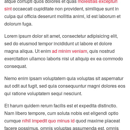
atque corrupti quos dolores et quas
molestias excepturi
sint
occaecati cupiditate non provident, similique sunt in
culpa qui officia deserunt mollitia animi, id est laborum et
dolorum fuga.
Lorem ipsum dolor sit amet, consectetur adipisicing elit,
sed do eiusmod tempor incididunt ut labore et dolore
magna aliqua. Ut enim
ad minim veniam
, quis nostrud
exercitation ullamco laboris nisi ut aliquip ex ea commodo
consequat.
Nemo enim ipsam voluptatem quia voluptas sit aspernatur
aut odit aut fugit, sed quia consequuntur magni dolores eos
qui ratione voluptatem sequi nesciunt.
Et harum quidem rerum facilis est et expedita distinctio.
Nam libero tempore, cum soluta nobis est eligendi optio
cumque
nihil impedit quo minus id
quod maxime placeat
facere possimus, omnis voluptas assumenda est, omnis