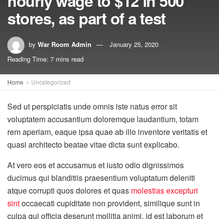
hourly wage to $12 in 500
stores, as part of a test
by
War Room Admin
January 25, 2020
Reading Time: 7 mins read
Home
Uncategorized
Sed ut perspiciatis unde omnis iste natus error sit
voluptatem accusantium doloremque laudantium, totam
rem aperiam, eaque ipsa quae ab illo inventore veritatis et
quasi architecto beatae vitae dicta sunt explicabo.
At vero eos et accusamus et iusto odio dignissimos
ducimus qui blanditiis praesentium voluptatum deleniti
atque corrupti quos dolores et quas
molestias excepturi
sint
occaecati cupiditate non provident, similique sunt in
culpa qui officia deserunt mollitia animi, id est laborum et