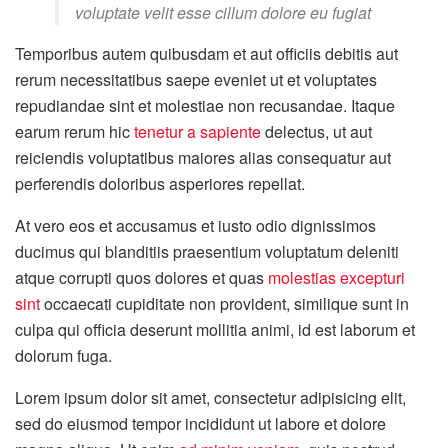
voluptate velit esse cillum dolore eu fugiat
Temporibus autem quibusdam et aut officiis debitis aut
rerum necessitatibus saepe eveniet ut et voluptates
repudiandae sint et molestiae non recusandae. Itaque
earum rerum hic
tenetur a sapiente
delectus, ut aut
reiciendis voluptatibus maiores alias consequatur aut
perferendis doloribus asperiores repellat.
At vero eos et accusamus et iusto odio dignissimos
ducimus qui blanditiis praesentium voluptatum deleniti
atque corrupti quos dolores et quas
molestias excepturi
sint
occaecati cupiditate non provident, similique sunt in
culpa qui officia deserunt mollitia animi, id est laborum et
dolorum fuga.
Lorem ipsum dolor sit amet, consectetur adipisicing elit,
sed do eiusmod tempor incididunt ut labore et dolore