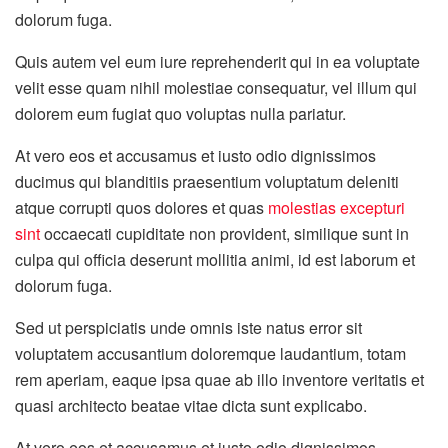
dolorum fuga.
Quis autem vel eum iure reprehenderit qui in ea voluptate
velit esse quam nihil molestiae consequatur, vel illum qui
dolorem eum fugiat quo voluptas nulla pariatur.
At vero eos et accusamus et iusto odio dignissimos
ducimus qui blanditiis praesentium voluptatum deleniti
atque corrupti quos dolores et quas
molestias excepturi
sint
occaecati cupiditate non provident, similique sunt in
culpa qui officia deserunt mollitia animi, id est laborum et
dolorum fuga.
Sed ut perspiciatis unde omnis iste natus error sit
voluptatem accusantium doloremque laudantium, totam
rem aperiam, eaque ipsa quae ab illo inventore veritatis et
quasi architecto beatae vitae dicta sunt explicabo.
At vero eos et accusamus et iusto odio dignissimos