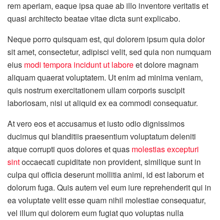
rem aperiam, eaque ipsa quae ab illo inventore veritatis et
quasi architecto beatae vitae dicta sunt explicabo.
Neque porro quisquam est, qui dolorem ipsum quia dolor
sit amet, consectetur, adipisci velit, sed quia non numquam
eius
modi tempora incidunt ut labore
et dolore magnam
aliquam quaerat voluptatem. Ut enim ad minima veniam,
quis nostrum exercitationem ullam corporis suscipit
laboriosam, nisi ut aliquid ex ea commodi consequatur.
At vero eos et accusamus et iusto odio dignissimos
ducimus qui blanditiis praesentium voluptatum deleniti
atque corrupti quos dolores et quas
molestias excepturi
sint
occaecati cupiditate non provident, similique sunt in
culpa qui officia deserunt mollitia animi, id est laborum et
dolorum fuga. Quis autem vel eum iure reprehenderit qui in
ea voluptate velit esse quam nihil molestiae consequatur,
vel illum qui dolorem eum fugiat quo voluptas nulla