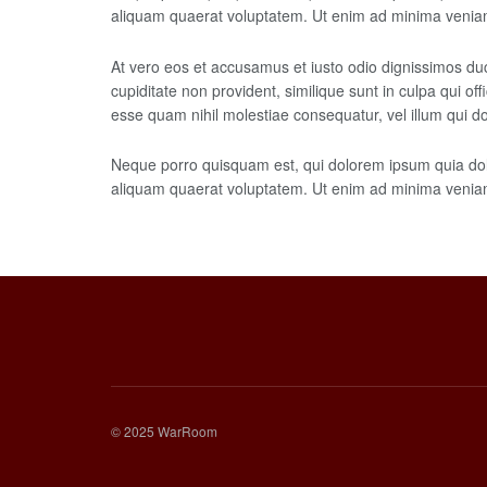
aliquam quaerat voluptatem. Ut enim ad minima veniam,
At vero eos et accusamus et iusto odio dignissimos duc
cupiditate non provident, similique sunt in culpa qui of
esse quam nihil molestiae consequatur, vel illum qui d
Neque porro quisquam est, qui dolorem ipsum quia dolo
aliquam quaerat voluptatem. Ut enim ad minima veniam,
© 2025 WarRoom