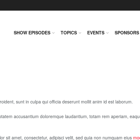
SHOW EPISODES
TOPICS
EVENTS
SPONSORS
oident, sunt in culpa qui officia deserunt mollit anim id est laborum.
luptatem accusantium doloremque laudantium, totam rem aperiam, eaque i
r sit amet, consectetur, adipisci velit, sed quia non numquam eius
mod