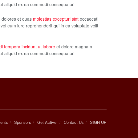
 ut aliquid ex ea commodi consequatur.
s dolores et quas
molestias excepturi sint
occaecati
 vel eum iure reprehenderit qui in ea voluptate velit
i tempora incidunt ut labore
et dolore magnam
 ut aliquid ex ea commodi consequatur.
ents
Sponsors
Get Active!
Contact Us
SIGN UP