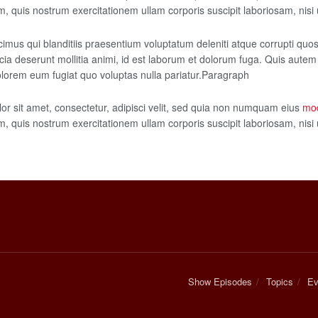
 quis nostrum exercitationem ullam corporis suscipit laboriosam, nisi
imus qui blanditiis praesentium voluptatum deleniti atque corrupti quo
ficia deserunt mollitia animi, id est laborum et dolorum fuga. Quis autem
olorem eum fugiat quo voluptas nulla pariatur.Paragraph
r sit amet, consectetur, adipisci velit, sed quia non numquam eius
mod
 quis nostrum exercitationem ullam corporis suscipit laboriosam, nisi
Show Episodes
Topics
Ev